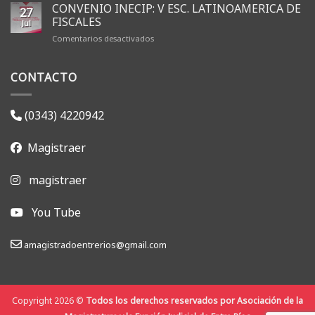
renovó
CONVENIO INECIP: V ESC. LATINOAMERICA DE
27
sus
FISCALES
Jul
autoridades
en
Comentarios desactivados
y
CONVENIO
dio
INECIP:
inicio
CONTACTO
V
a
ESC.
la
LATINOAMERICA
gestión
DE
2026-
(0343) 4220942
FISCALES
2028
Magistraer
magistraer
You Tube
amagistradoentrerios@gmail.com
Copyright 2026 ©
Todos los derechos reservados por Asociación de la