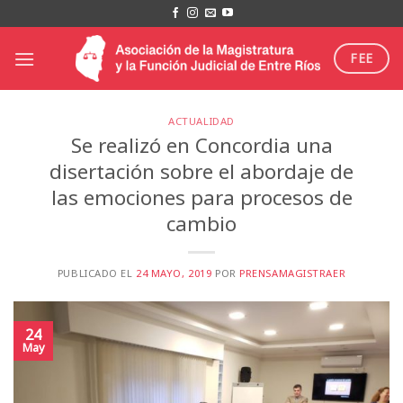
Saltar
al
contenido
FEE
ACTUALIDAD
Se realizó en Concordia una
disertación sobre el abordaje de
las emociones para procesos de
cambio
PUBLICADO EL
24 MAYO, 2019
POR
PRENSAMAGISTRAER
24
May