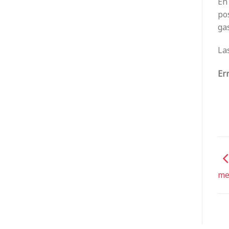
En 
pos
gas
Las
Err
me