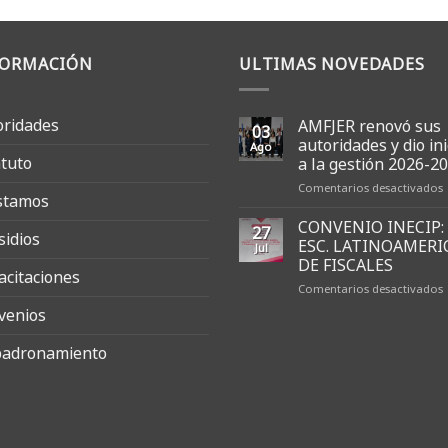
FORMACIÓN
ULTIMAS NOVEDADES
oridades
AMFJER renovó sus
03
autoridades y dio ini
Ago
atuto
a la gestión 2026-2
Comentarios desactivados
stamos
CONVENIO INECIP:
27
sidios
s
ESC. LATINOAMERI
Jul
a
DE FISCALES
acitaciones
y
Comentarios desactivados
d
i
venios
I
l
adronamiento
E
g
2
2
F