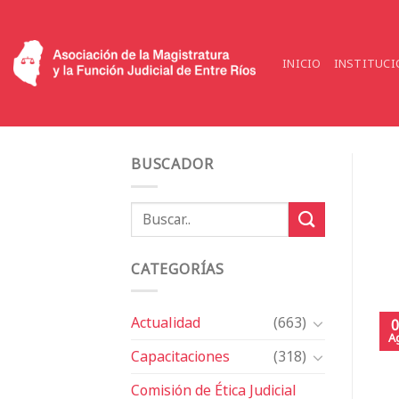
Saltar
al
contenido
INICIO
INSTITUCI
BUSCADOR
CATEGORÍAS
Actualidad
(663)
0
A
Capacitaciones
(318)
Comisión de Ética Judicial