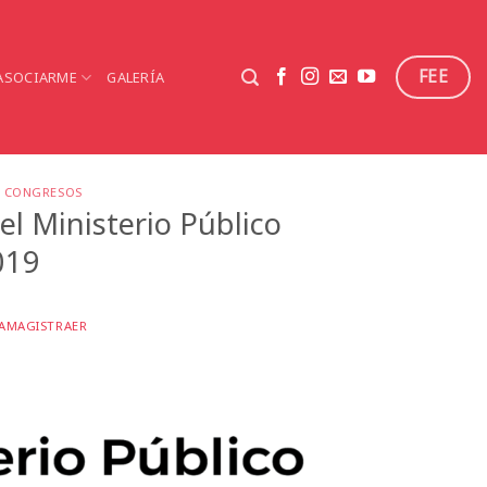
FEE
ASOCIARME
GALERÍA
Y CONGRESOS
el Ministerio Público
019
AMAGISTRAER