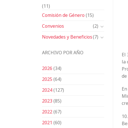
(11)
Comisión de Género
(15)
Convenios
(2)
Novedades y Beneficios
(7)
ARCHIVO POR AÑO
El
la 
2026
(34)
Pro
de 
2025
(64)
En 
2024
(127)
Mi
2023
(85)
cre
2022
(67)
10.
2021
(60)
Be