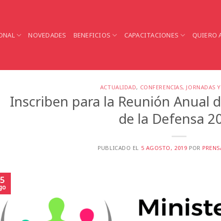
ONAL
NOVEDADES
BENEFICIOS
CAPACITACIONES
QUIERO 
ACTUALIDAD
,
CONFERENCIAS, JORNADAS 
Inscriben para la Reunión Anual d
de la Defensa 2
PUBLICADO EL
5 AGOSTO, 2019
POR
PRENS
5
go