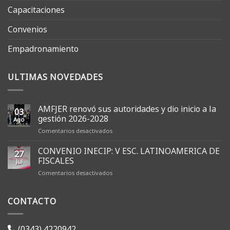
Capacitaciones
Convenios
Empadronamiento
ULTIMAS NOVEDADES
AMFJER renovó sus autoridades y dio inicio a la
03
gestión 2026-2028
Ago
en
Comentarios desactivados
AMFJER
renovó
CONVENIO INECIP: V ESC. LATINOAMERICA DE
27
sus
FISCALES
Jul
autoridades
en
Comentarios desactivados
y
CONVENIO
dio
INECIP:
inicio
CONTACTO
V
a
ESC.
la
LATINOAMERICA
gestión
DE
2026-
(0343) 4220942