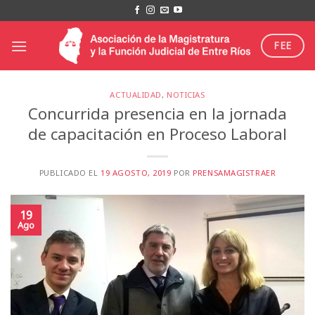
Saltar
al
contenido
FEE
ACTUALIDAD
,
NOTICIAS
Concurrida presencia en la jornada
de capacitación en Proceso Laboral
PUBLICADO EL
19 AGOSTO, 2019
POR
PRENSAMAGISTRAER
19
Ago