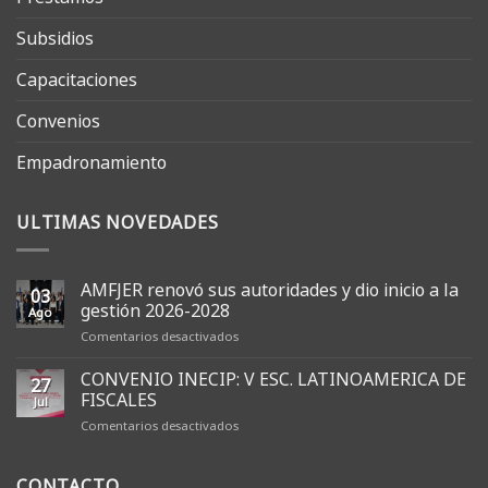
Subsidios
Capacitaciones
Convenios
Empadronamiento
ULTIMAS NOVEDADES
AMFJER renovó sus autoridades y dio inicio a la
03
gestión 2026-2028
Ago
en
Comentarios desactivados
AMFJER
renovó
CONVENIO INECIP: V ESC. LATINOAMERICA DE
27
sus
FISCALES
Jul
autoridades
en
Comentarios desactivados
y
CONVENIO
dio
INECIP:
inicio
CONTACTO
V
a