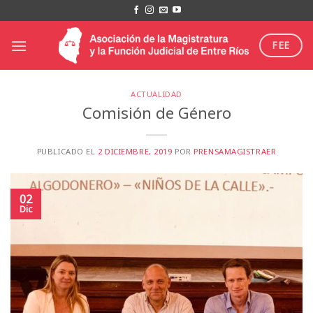
Saltar
al
contenido
FEE
ACTUALIDAD
Comisión de Género
PUBLICADO EL
2 DICIEMBRE, 2019
POR
PRENSAMAGISTRAER
02
Dic