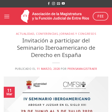
Saltar
al
contenido
FEE
ACTUALIDAD
,
CONFERENCIAS, JORNADAS Y CONGRESOS
Invitación a participar del
Seminario Iberoamericano de
Derecho en España
PUBLICADO EL
11 MARZO, 2020
POR
PRENSAMAGISTRAER
11
Mar