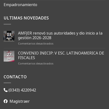
Empadronamiento
ULTIMAS NOVEDADES
AMFJER renovó sus autoridades y dio inicio a la
03
gestión 2026-2028
Ago
en
Comentarios desactivados
AMFJER
renovó
CONVENIO INECIP: V ESC. LATINOAMERICA DE
27
sus
FISCALES
Jul
autoridades
en
Comentarios desactivados
y
CONVENIO
dio
INECIP:
inicio
CONTACTO
V
a
ESC.
la
LATINOAMERICA
gestión
DE
2026-
(0343) 4220942
FISCALES
2028
Magistraer