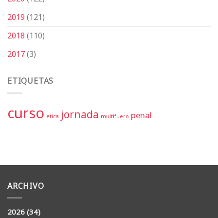
2019
(121)
2018
(110)
2017
(3)
ETIQUETAS
curso
jornada
penal
etica
multifuero
ARCHIVO
2026
(34)