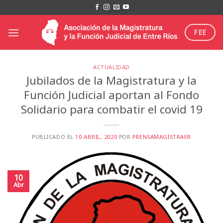
Saltar
al
contenido
FEE
ACTUALIDAD
Jubilados de la Magistratura y la
Función Judicial aportan al Fondo
Solidario para combatir el covid 19
PUBLICADO EL
10 ABRIL, 2020
POR
PRENSAMAGISTRAER
10
Abr