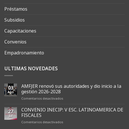
Préstamos
Subsidios
Capacitaciones
Convenios
Empadronamiento
ULTIMAS NOVEDADES
AMFJER renovó sus autoridades y dio inicio a la
03
gestión 2026-2028
Ago
en
Comentarios desactivados
AMFJER
renovó
CONVENIO INECIP: V ESC. LATINOAMERICA DE
27
sus
FISCALES
Jul
autoridades
en
Comentarios desactivados
y
CONVENIO
dio