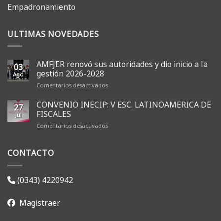
Empadronamiento
ULTIMAS NOVEDADES
AMFJER renovó sus autoridades y dio inicio a la
03
gestión 2026-2028
Ago
en
Comentarios desactivados
AMFJER
renovó
CONVENIO INECIP: V ESC. LATINOAMERICA DE
27
sus
FISCALES
Jul
autoridades
en
Comentarios desactivados
y
CONVENIO
dio
INECIP:
inicio
CONTACTO
V
a
ESC.
la
LATINOAMERICA
gestión
DE
2026-
(0343) 4220942
FISCALES
2028
Magistraer