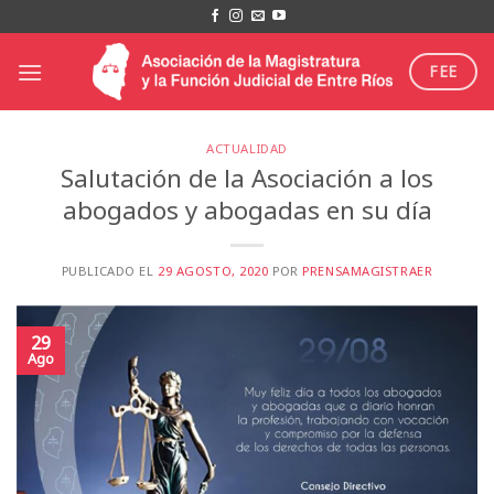
Saltar
al
contenido
FEE
ACTUALIDAD
Salutación de la Asociación a los
abogados y abogadas en su día
PUBLICADO EL
29 AGOSTO, 2020
POR
PRENSAMAGISTRAER
29
Ago