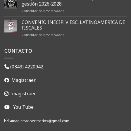
gestión 2026-2028
Ago
en
Comentarios desactivados
AMFJER
renovó
CONVENIO INECIP: V ESC. LATINOAMERICA DE
27
sus
FISCALES
Jul
autoridades
en
Comentarios desactivados
y
CONVENIO
dio
INECIP:
inicio
CONTACTO
V
a
ESC.
la
LATINOAMERICA
gestión
DE
2026-
(0343) 4220942
FISCALES
2028
Magistraer
magistraer
You Tube
amagistradoentrerios@gmail.com