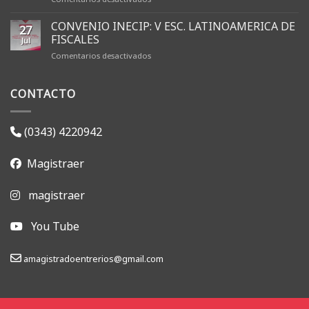
AMFJER
renovó
CONVENIO INECIP: V ESC. LATINOAMERICA DE
27
sus
FISCALES
Jul
autoridades
en
Comentarios desactivados
y
CONVENIO
dio
INECIP:
inicio
CONTACTO
V
a
ESC.
la
LATINOAMERICA
gestión
DE
2026-
(0343) 4220942
FISCALES
2028
Magistraer
magistraer
You Tube
amagistradoentrerios@gmail.com