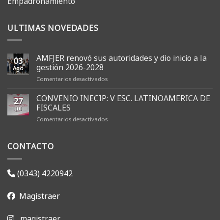
Empadronamiento
ULTIMAS NOVEDADES
AMFJER renovó sus autoridades y dio inicio a la
03
gestión 2026-2028
Ago
en
Comentarios desactivados
AMFJER
renovó
CONVENIO INECIP: V ESC. LATINOAMERICA DE
27
sus
FISCALES
Jul
autoridades
en
Comentarios desactivados
y
CONVENIO
dio
INECIP:
inicio
CONTACTO
V
a
ESC.
la
LATINOAMERICA
gestión
DE
2026-
(0343) 4220942
FISCALES
2028
Magistraer
magistraer