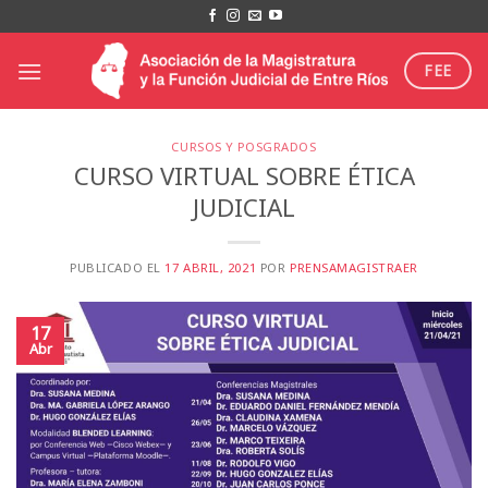
Saltar
al
contenido
FEE
CURSOS Y POSGRADOS
CURSO VIRTUAL SOBRE ÉTICA
JUDICIAL
PUBLICADO EL
17 ABRIL, 2021
POR
PRENSAMAGISTRAER
17
Abr