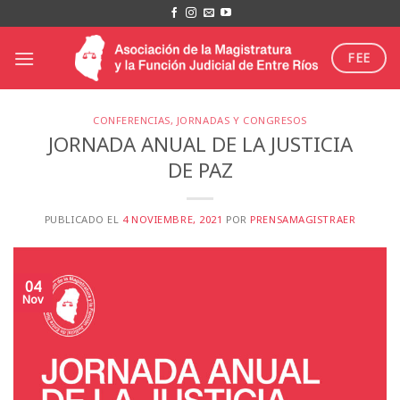
Saltar
al
contenido
FEE
CONFERENCIAS, JORNADAS Y CONGRESOS
JORNADA ANUAL DE LA JUSTICIA
DE PAZ
PUBLICADO EL
4 NOVIEMBRE, 2021
POR
PRENSAMAGISTRAER
04
Nov