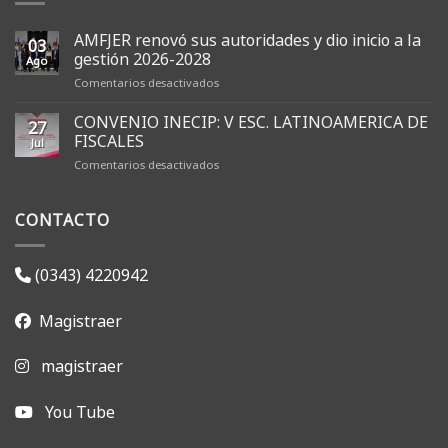
AMFJER renovó sus autoridades y dio inicio a la
03
gestión 2026-2028
Ago
en
Comentarios desactivados
AMFJER
renovó
CONVENIO INECIP: V ESC. LATINOAMERICA DE
27
sus
FISCALES
Jul
autoridades
en
Comentarios desactivados
y
CONVENIO
dio
INECIP:
inicio
CONTACTO
V
a
ESC.
la
LATINOAMERICA
gestión
DE
2026-
(0343) 4220942
FISCALES
2028
Magistraer
magistraer
You Tube