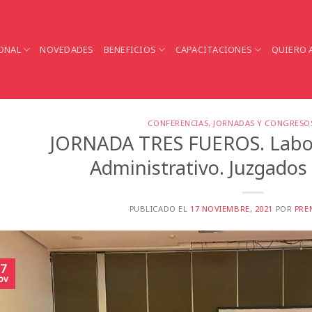
ONAL
NOVEDADES
BENEFICIOS
CAPACITACIONES
QUIERO 
CONFERENCIAS, JORNADAS Y CONGRESO
JORNADA TRES FUEROS. Labor
Administrativo. Juzgados
PUBLICADO EL
17 NOVIEMBRE, 2021
POR
PRE
7
ov