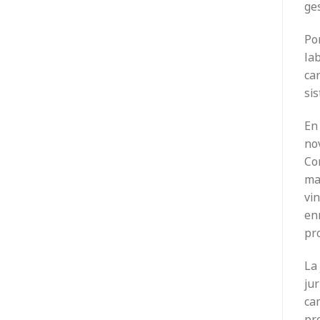
ges
Por
lab
car
si
En
nov
Co
ma
vi
enr
pr
La
jur
cam
pr