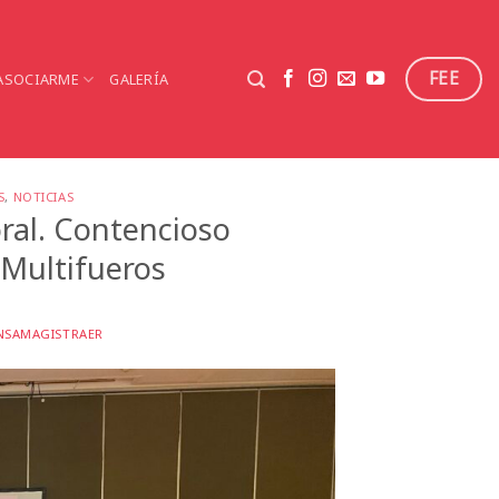
FEE
ASOCIARME
GALERÍA
S
,
NOTICIAS
al. Contencioso
 Multifueros
NSAMAGISTRAER