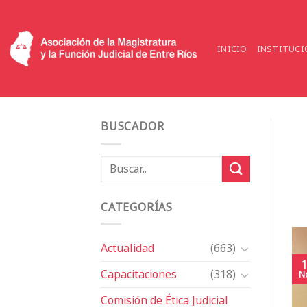
Saltar
al
contenido
INICIO
INSTITUCI
BUSCADOR
CATEGORÍAS
Actualidad
(663)
1
Capacitaciones
(318)
N
Comisión de Ética Judicial