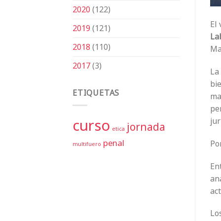
2020
(122)
El 
2019
(121)
La
2018
(110)
Mag
2017
(3)
La
bie
ETIQUETAS
ma
pe
curso
jur
jornada
etica
penal
Po
multifuero
En
ana
ac
Lo