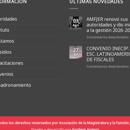
FORMACIÓN
ULTIMAS NOVEDADES
oridades
AMFJER renovó sus
03
autoridades y dio ini
Ago
atuto
a la gestión 2026-2
Comentarios desactivados
stamos
CONVENIO INECIP:
27
sidios
s
ESC. LATINOAMERI
Jul
a
DE FISCALES
acitaciones
y
Comentarios desactivados
d
i
venios
I
l
adronamiento
E
g
2
2
F
dos los derechos reservados por Asociación de la Magistratura y la Función J
Diseño y desarrollo por
Fordevs Agency