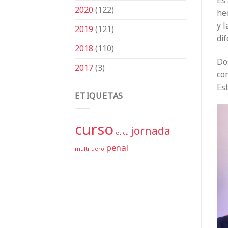
Es 
2020
(122)
he
y l
2019
(121)
dif
2018
(110)
Do
2017
(3)
co
Est
ETIQUETAS
curso
jornada
etica
penal
multifuero