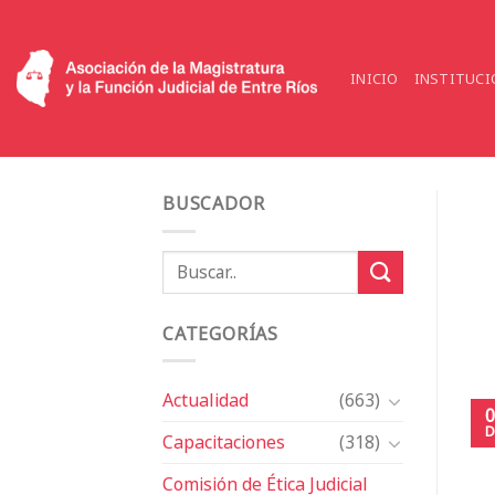
Saltar
al
contenido
INICIO
INSTITUCI
BUSCADOR
CATEGORÍAS
Actualidad
(663)
0
D
Capacitaciones
(318)
Comisión de Ética Judicial