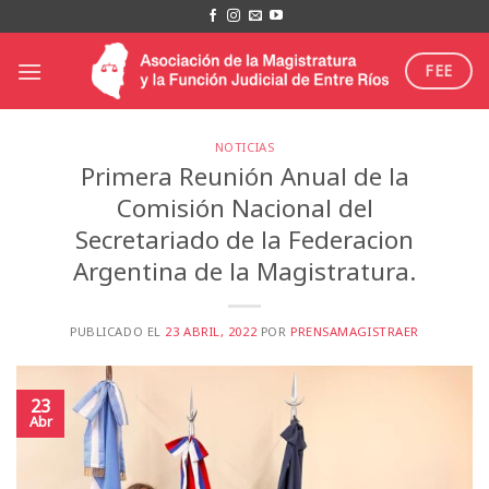
Saltar
al
contenido
FEE
NOTICIAS
Primera Reunión Anual de la
Comisión Nacional del
Secretariado de la Federacion
Argentina de la Magistratura.
PUBLICADO EL
23 ABRIL, 2022
POR
PRENSAMAGISTRAER
23
Abr