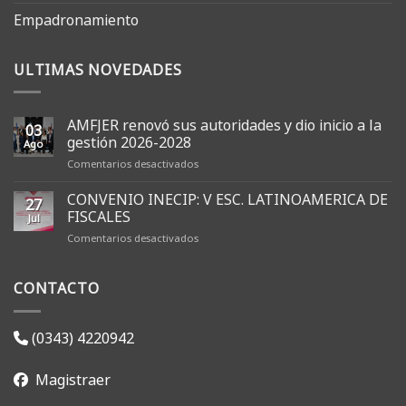
Empadronamiento
ULTIMAS NOVEDADES
AMFJER renovó sus autoridades y dio inicio a la
03
gestión 2026-2028
Ago
en
Comentarios desactivados
AMFJER
renovó
CONVENIO INECIP: V ESC. LATINOAMERICA DE
27
sus
FISCALES
Jul
autoridades
en
Comentarios desactivados
y
CONVENIO
dio
INECIP:
inicio
CONTACTO
V
a
ESC.
la
LATINOAMERICA
gestión
DE
2026-
(0343) 4220942
FISCALES
2028
Magistraer