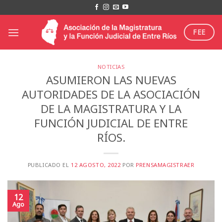
Saltar
al
contenido
FEE
NOTICIAS
ASUMIERON LAS NUEVAS
AUTORIDADES DE LA ASOCIACIÓN
DE LA MAGISTRATURA Y LA
FUNCIÓN JUDICIAL DE ENTRE
RÍOS.
PUBLICADO EL
12 AGOSTO, 2022
POR
PRENSAMAGISTRAER
12
Ago