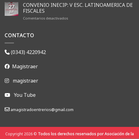
renovó
CONVENIO INECIP: V ESC. LATINOAMERICA DE
27
sus
FISCALES
Jul
autoridades
en
Comentarios desactivados
y
CONVENIO
dio
INECIP:
inicio
CONTACTO
V
a
ESC.
la
LATINOAMERICA
gestión
DE
2026-
(0343) 4220942
FISCALES
2028
Magistraer
magistraer
You Tube
amagistradoentrerios@gmail.com
Copyright 2026 ©
Todos los derechos reservados por Asociación de la