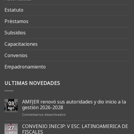
Estatuto
Préstamos
Subsidios
Capacitaciones
Convenios
Empadronamiento
ULTIMAS NOVEDADES
AMFJER renovó sus autoridades y dio inicio a la
03
gestión 2026-2028
Ago
en
Comentarios desactivados
AMFJER
renovó
CONVENIO INECIP: V ESC. LATINOAMERICA DE
27
sus
FISCALES
Jul