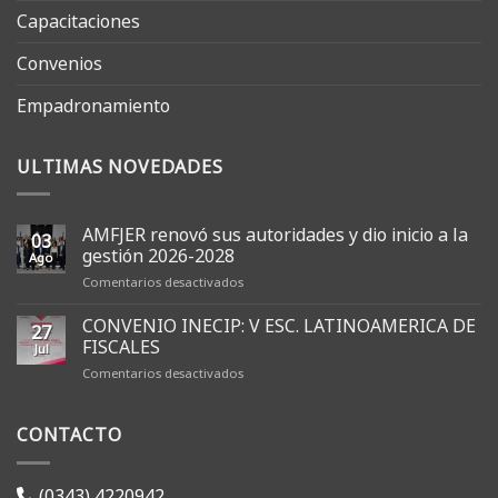
Capacitaciones
Convenios
Empadronamiento
ULTIMAS NOVEDADES
AMFJER renovó sus autoridades y dio inicio a la
03
gestión 2026-2028
Ago
en
Comentarios desactivados
AMFJER
renovó
CONVENIO INECIP: V ESC. LATINOAMERICA DE
27
sus
FISCALES
Jul
autoridades
en
Comentarios desactivados
y
CONVENIO
dio
INECIP:
inicio
CONTACTO
V
a
ESC.
la
LATINOAMERICA
gestión
DE
2026-
(0343) 4220942