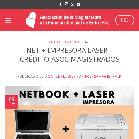
Saltar
al
contenido
FEE
ACTUALIDAD
,
NOTICIAS
NET + IMPRESORA LASER –
CRÉDITO ASOC MAGISTRADOS
PUBLICADO EL
5 OCTUBRE, 2023
POR
PRENSAMAGISTRAER
05
Oct