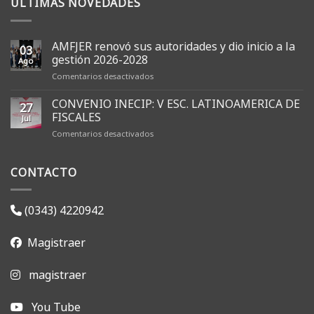
ULTIMAS NOVEDADES
AMFJER renovó sus autoridades y dio inicio a la
03
gestión 2026-2028
Ago
en
Comentarios desactivados
AMFJER
renovó
CONVENIO INECIP: V ESC. LATINOAMERICA DE
27
sus
FISCALES
Jul
autoridades
en
Comentarios desactivados
y
CONVENIO
dio
INECIP:
inicio
CONTACTO
V
a
ESC.
la
LATINOAMERICA
gestión
DE
2026-
(0343) 4220942
FISCALES
2028
Magistraer
magistraer
You Tube