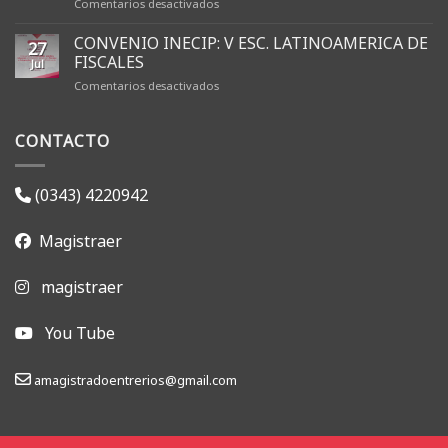
en
Comentarios desactivados
AMFJER
renovó
CONVENIO INECIP: V ESC. LATINOAMERICA DE
27
sus
FISCALES
Jul
autoridades
en
Comentarios desactivados
y
CONVENIO
dio
INECIP:
inicio
CONTACTO
V
a
ESC.
la
LATINOAMERICA
gestión
DE
2026-
(0343) 4220942
FISCALES
2028
Magistraer
magistraer
You Tube
amagistradoentrerios@gmail.com