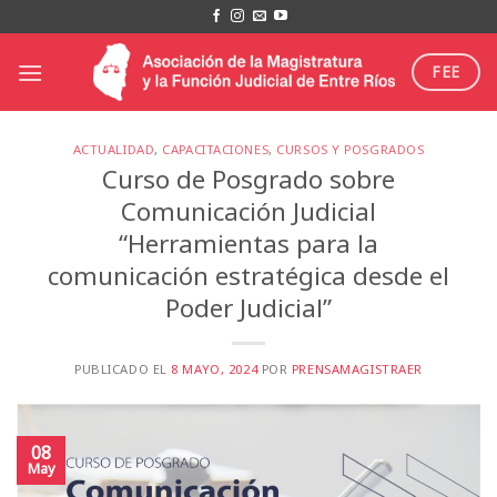
Saltar
al
contenido
FEE
ACTUALIDAD
,
CAPACITACIONES
,
CURSOS Y POSGRADOS
Curso de Posgrado sobre
Comunicación Judicial
“Herramientas para la
comunicación estratégica desde el
Poder Judicial”
PUBLICADO EL
8 MAYO, 2024
POR
PRENSAMAGISTRAER
08
May