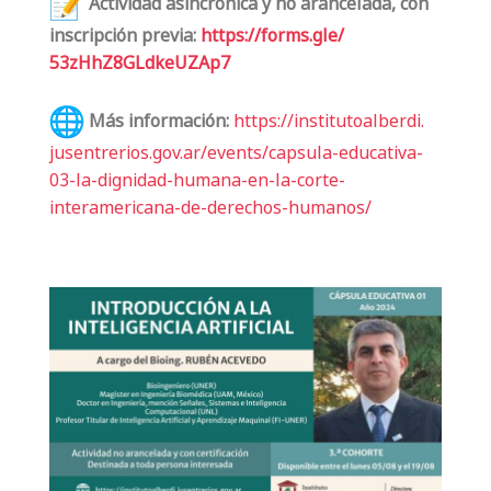
Actividad asincrónica y no arancelada, con
inscripción previa:
https://forms.gle/
53zHhZ8GLdkeUZAp7
Más información:
https://institutoalberdi.
jusentrerios.gov.ar/events/
capsula-educativa-
03-la-
dignidad-humana-en-la-corte-
interamericana-de-derechos-
humanos/