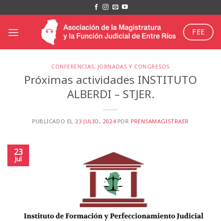
Saltar
al
contenido
FEE
CONFERENCIAS, JORNADAS Y CONGRESOS
Próximas actividades INSTITUTO
ALBERDI – STJER.
PUBLICADO EL
23 JULIO, 2024
POR
PRENSAMAGISTRAER
23
Jul