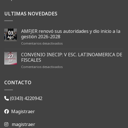
ULTIMAS NOVEDADES
AMFJER renovó sus autoridades y dio inicio a la
03
gestión 2026-2028
Ago
en
Comentarios desactivados
AMFJER
renovó
CONVENIO INECIP: V ESC. LATINOAMERICA DE
27
sus
FISCALES
Jul
autoridades
en
Comentarios desactivados
y
CONVENIO
dio
INECIP:
inicio
CONTACTO
V
a
ESC.
la
LATINOAMERICA
gestión
DE
2026-
(0343) 4220942
FISCALES
2028
Magistraer
magistraer