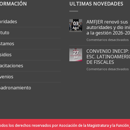
FORMACIÓN
ULTIMAS NOVEDADES
oridades
AMFJER renovó sus
03
autoridades y dio ini
Ago
atuto
a la gestión 2026-2
Comentarios desactivados
stamos
CONVENIO INECIP:
27
sidios
s
ESC. LATINOAMERI
Jul
a
DE FISCALES
acitaciones
y
Comentarios desactivados
d
i
venios
I
l
adronamiento
E
g
2
2
F
dos los derechos reservados por Asociación de la Magistratura y la Función J