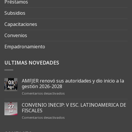
Préstamos
Subsidios
Capacitaciones
Convenios
Empadronamiento
ULTIMAS NOVEDADES
AMFJER renovó sus autoridades y dio inicio a la
03
gestión 2026-2028
Ago
en
Comentarios desactivados
AMFJER
renovó
CONVENIO INECIP: V ESC. LATINOAMERICA DE
27
sus
FISCALES
Jul
autoridades
en
Comentarios desactivados
y
CONVENIO
dio
INECIP:
inicio