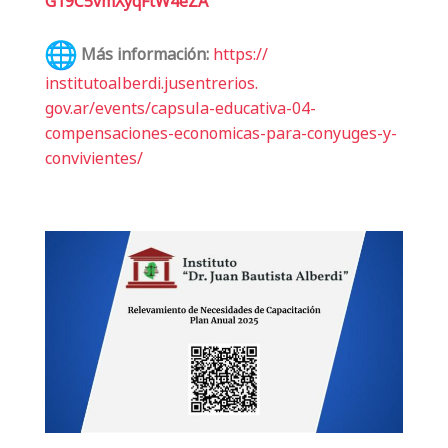
G19C5vmXyqFtW4eZA
Más información:
https://
institutoalberdi.jusentrerios.
gov.ar/events/capsula-
educativa-04-
compensaciones-
economicas-para-conyuges-y-
convivientes/