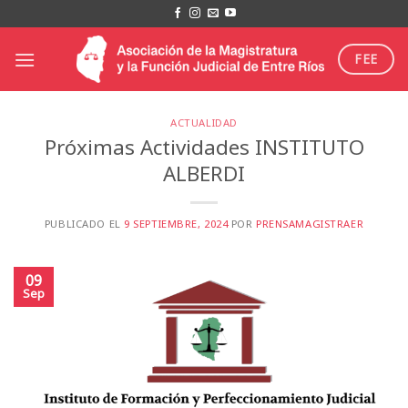
Saltar
al
contenido
FEE
ACTUALIDAD
Próximas Actividades INSTITUTO
ALBERDI
PUBLICADO EL
9 SEPTIEMBRE, 2024
POR
PRENSAMAGISTRAER
09
Sep