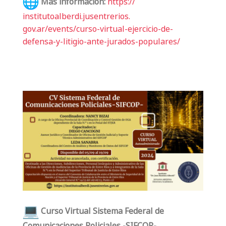
Más información:
https://
institutoalberdi.jusentrerios.
gov.ar/events/curso-virtual-
ejercicio-de-
defensa-y-
litigio-ante-jurados-
populares/
Curso Virtual Sistema Federal de
Comunicaciones Policiales -SIFCOP-