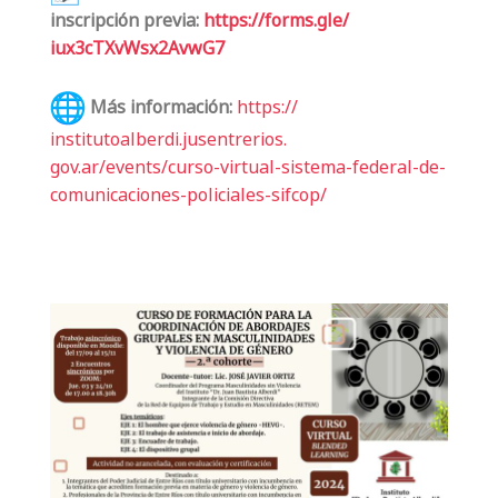
inscripción previa:
https://forms.gle/
iux3cTXvWsx2AvwG7
Más información:
https://
institutoalberdi.jusentrerios.
gov.ar/events/curso-virtual-
sistema-federal-de-
comunicaciones-policiales-
sifcop/