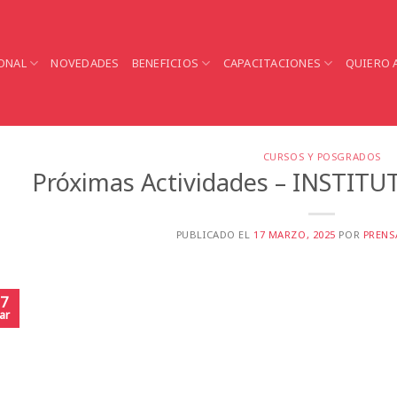
ONAL
NOVEDADES
BENEFICIOS
CAPACITACIONES
QUIERO 
CURSOS Y POSGRADOS
Próximas Actividades – INSTITU
PUBLICADO EL
17 MARZO, 2025
POR
PRENS
7
ar