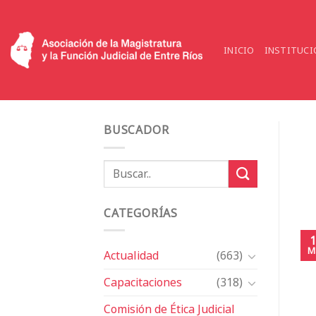
Saltar
al
contenido
INICIO
INSTITUCI
BUSCADOR
CATEGORÍAS
1
M
Actualidad
(663)
Capacitaciones
(318)
Comisión de Ética Judicial