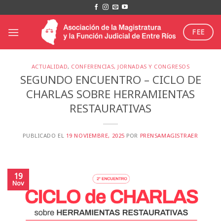
Saltar
al
contenido
FEE
ACTUALIDAD
,
CONFERENCIAS, JORNADAS Y CONGRESOS
SEGUNDO ENCUENTRO – CICLO DE
CHARLAS SOBRE HERRAMIENTAS
RESTAURATIVAS
PUBLICADO EL
19 NOVIEMBRE, 2025
POR
PRENSAMAGISTRAER
19
Nov