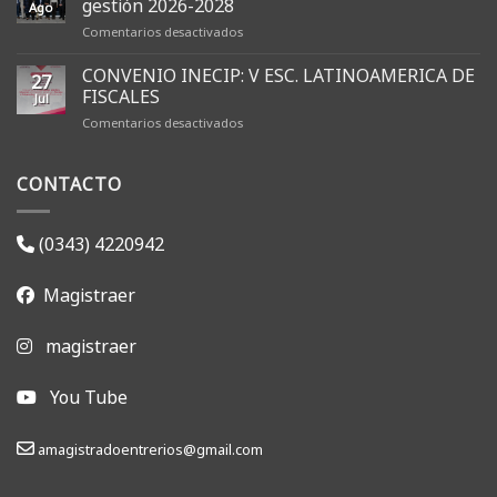
gestión 2026-2028
Ago
en
Comentarios desactivados
AMFJER
renovó
CONVENIO INECIP: V ESC. LATINOAMERICA DE
27
sus
FISCALES
Jul
autoridades
en
Comentarios desactivados
y
CONVENIO
dio
INECIP:
inicio
CONTACTO
V
a
ESC.
la
LATINOAMERICA
gestión
DE
2026-
(0343) 4220942
FISCALES
2028
Magistraer
magistraer
You Tube
amagistradoentrerios@gmail.com