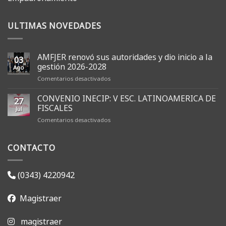
ULTIMAS NOVEDADES
AMFJER renovó sus autoridades y dio inicio a la
03
gestión 2026-2028
Ago
en
Comentarios desactivados
AMFJER
renovó
CONVENIO INECIP: V ESC. LATINOAMERICA DE
27
sus
FISCALES
Jul
autoridades
en
Comentarios desactivados
y
CONVENIO
dio
INECIP:
inicio
CONTACTO
V
a
ESC.
la
LATINOAMERICA
gestión
DE
2026-
(0343) 4220942
FISCALES
2028
Magistraer
magistraer