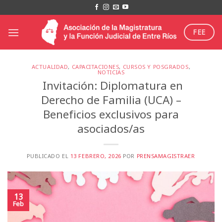
Saltar
al
contenido
FEE
ACTUALIDAD
,
CAPACITACIONES
,
CURSOS Y POSGRADOS
,
NOTICIAS
Invitación: Diplomatura en
Derecho de Familia (UCA) –
Beneficios exclusivos para
asociados/as
PUBLICADO EL
13 FEBRERO, 2026
POR
PRENSAMAGISTRAER
13
Feb