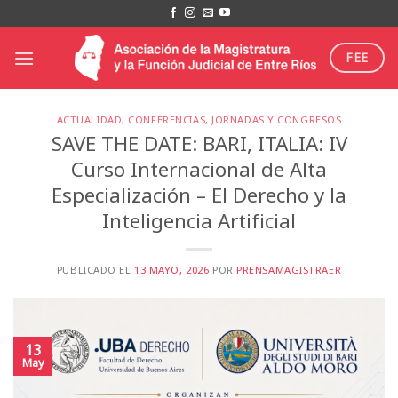
Saltar
al
contenido
FEE
ACTUALIDAD
,
CONFERENCIAS, JORNADAS Y CONGRESOS
SAVE THE DATE: BARI, ITALIA: IV
Curso Internacional de Alta
Especialización – El Derecho y la
Inteligencia Artificial
PUBLICADO EL
13 MAYO, 2026
POR
PRENSAMAGISTRAER
13
May