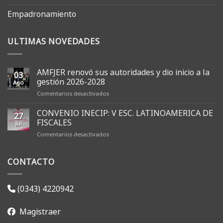
Empadronamiento
ULTIMAS NOVEDADES
AMFJER renovó sus autoridades y dio inicio a la
03
gestión 2026-2028
Ago
en
Comentarios desactivados
AMFJER
renovó
CONVENIO INECIP: V ESC. LATINOAMERICA DE
27
sus
FISCALES
Jul
autoridades
en
Comentarios desactivados
y
CONVENIO
dio
INECIP:
inicio
CONTACTO
V
a
ESC.
la
LATINOAMERICA
gestión
DE
2026-
(0343) 4220942
FISCALES
2028
Magistraer