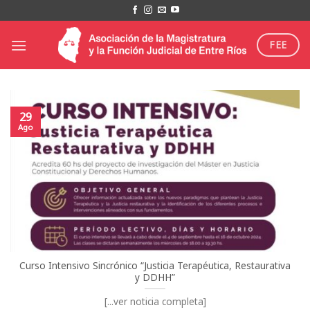
Saltar
al
contenido
FEE
29
Ago
Curso Intensivo Sincrónico “Justicia Terapéutica, Restaurativa
y DDHH”
[...ver noticia completa]