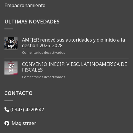
Empadronamiento
ULTIMAS NOVEDADES
AMFJER renovó sus autoridades y dio inicio a la
03
gestión 2026-2028
Ago
en
Comentarios desactivados
AMFJER
renovó
CONVENIO INECIP: V ESC. LATINOAMERICA DE
27
sus
FISCALES
Jul
autoridades
en
Comentarios desactivados
y
CONVENIO
dio
INECIP:
inicio
CONTACTO
V
a
ESC.
la
LATINOAMERICA
gestión
DE
2026-
(0343) 4220942
FISCALES
2028
Magistraer