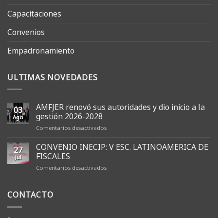
Capacitaciones
Convenios
Empadronamiento
ULTIMAS NOVEDADES
AMFJER renovó sus autoridades y dio inicio a la
03
gestión 2026-2028
Ago
en
Comentarios desactivados
AMFJER
renovó
CONVENIO INECIP: V ESC. LATINOAMERICA DE
27
sus
FISCALES
Jul
autoridades
en
Comentarios desactivados
y
CONVENIO
dio
INECIP:
inicio
CONTACTO
V
a
ESC.
la
LATINOAMERICA
gestión
DE