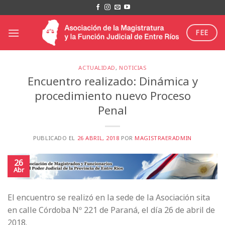
Saltar
al
contenido
FEE
ACTUALIDAD
,
NOTICIAS
Encuentro realizado: Dinámica y
procedimiento nuevo Proceso
Penal
PUBLICADO EL
26 ABRIL, 2018
POR
MAGISTRAERADMIN
26
Abr
El encuentro se realizó en la sede de la Asociación sita
en calle Córdoba Nº 221 de Paraná, el día 26 de abril de
2018.