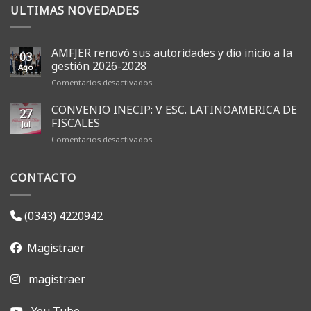
ULTIMAS NOVEDADES
AMFJER renovó sus autoridades y dio inicio a la
03
gestión 2026-2028
Ago
en
Comentarios desactivados
AMFJER
renovó
CONVENIO INECIP: V ESC. LATINOAMERICA DE
27
sus
FISCALES
Jul
autoridades
en
Comentarios desactivados
y
CONVENIO
dio
INECIP:
inicio
CONTACTO
V
a
ESC.
la
LATINOAMERICA
gestión
DE
2026-
(0343) 4220942
FISCALES
2028
Magistraer
magistraer