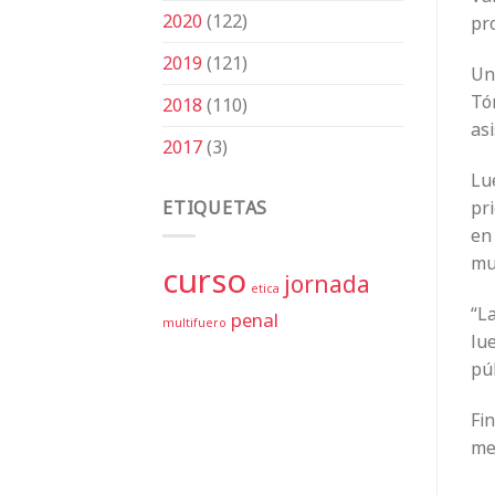
2020
(122)
pro
2019
(121)
Uno
Tór
2018
(110)
as
2017
(3)
Lue
pr
ETIQUETAS
en 
mu
curso
jornada
etica
“La
penal
multifuero
lue
pú
Fin
mej