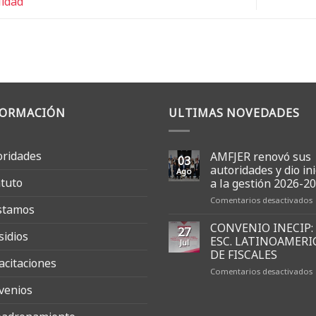
lidad
FORMACIÓN
ULTIMAS NOVEDADES
oridades
AMFJER renovó sus
03
autoridades y dio ini
Ago
atuto
a la gestión 2026-2
Comentarios desactivados
stamos
CONVENIO INECIP:
27
sidios
s
ESC. LATINOAMERI
Jul
a
DE FISCALES
acitaciones
y
Comentarios desactivados
d
i
venios
I
l