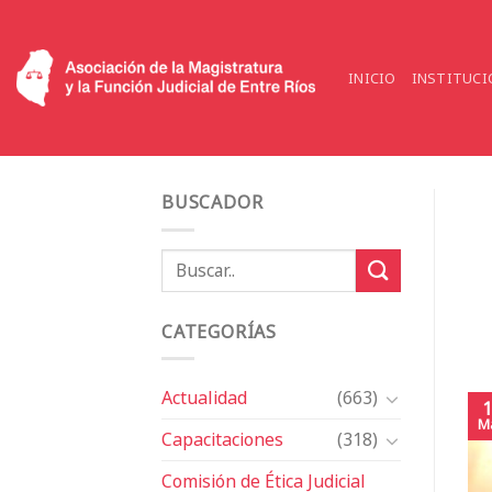
Saltar
al
contenido
INICIO
INSTITUCI
BUSCADOR
CATEGORÍAS
Actualidad
(663)
1
M
Capacitaciones
(318)
Comisión de Ética Judicial