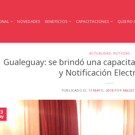
ONAL
NOVEDADES
BENEFICIOS
CAPACITACIONES
QUIERO 
ACTUALIDAD
,
NOTICIAS
Gualeguay: se brindó una capacitac
y Notificación Elect
PUBLICADO EL
13 MAYO, 2018
POR
MAGIS
3
ay