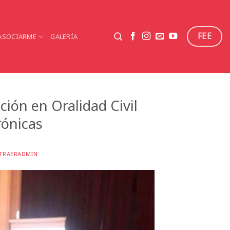
FEE
ASOCIARME
GALERÍA
ión en Oralidad Civil
rónicas
TRAERADMIN