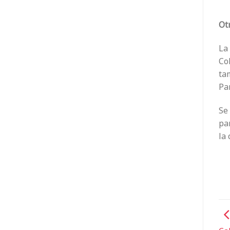
Ot
La 
Co
ta
Pa
Se
par
la 