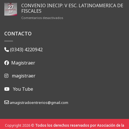
renovó
CONVENIO INECIP: V ESC. LATINOAMERICA DE
27
sus
FISCALES
Jul
autoridades
en
Comentarios desactivados
y
CONVENIO
dio
INECIP:
inicio
CONTACTO
V
a
ESC.
la
LATINOAMERICA
gestión
DE
2026-
(0343) 4220942
FISCALES
2028
Magistraer
magistraer
You Tube
amagistradoentrerios@gmail.com
Copyright 2026 ©
Todos los derechos reservados por Asociación de la