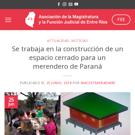
Saltar
al
contenido
FEE
ACTUALIDAD
,
NOTICIAS
Se trabaja en la construcción de un
espacio cerrado para un
merendero de Paraná
PUBLICADO EL
25 JUNIO, 2018
POR
MAGISTRAERADMIN
25
Jun