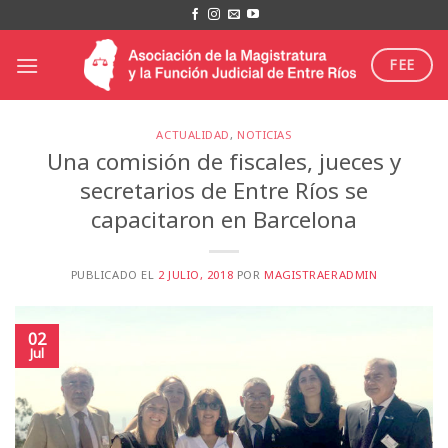
Saltar
al
contenido
FEE
ACTUALIDAD
,
NOTICIAS
Una comisión de fiscales, jueces y
secretarios de Entre Ríos se
capacitaron en Barcelona
PUBLICADO EL
2 JULIO, 2018
POR
MAGISTRAERADMIN
02
Jul