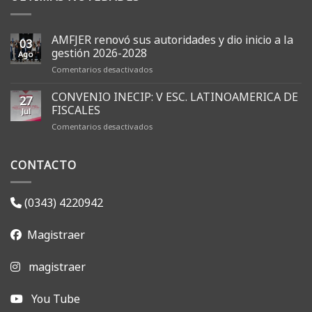
AMFJER renovó sus autoridades y dio inicio a la
03
gestión 2026-2028
Ago
en
Comentarios desactivados
AMFJER
renovó
CONVENIO INECIP: V ESC. LATINOAMERICA DE
27
sus
FISCALES
Jul
autoridades
en
Comentarios desactivados
y
CONVENIO
dio
INECIP:
inicio
CONTACTO
V
a
ESC.
la
LATINOAMERICA
gestión
DE
2026-
(0343) 4220942
FISCALES
2028
Magistraer
magistraer
You Tube