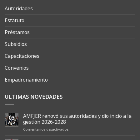
Autoridades
Estatuto
Préstamos
Subsidios
Capacitaciones
Convenios
Empadronamiento
ULTIMAS NOVEDADES
AMFJER renovó sus autoridades y dio inicio a la
03
gestión 2026-2028
Ago
en
Comentarios desactivados
AMFJER
renovó