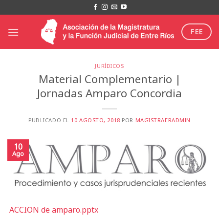
Saltar
al
contenido
FEE
JURÍDICOS
Material Complementario |
Jornadas Amparo Concordia
PUBLICADO EL
10 AGOSTO, 2018
POR
MAGISTRAERADMIN
10
Ago
ACCION de amparo.pptx