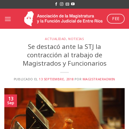
Saltar
al
contenido
FEE
ACTUALIDAD
,
NOTICIAS
Se destacó ante la STJ la
contracción al trabajo de
Magistrados y Funcionarios
PUBLICADO EL
13 SEPTIEMBRE, 2018
POR
MAGISTRAERADMIN
13
Sep