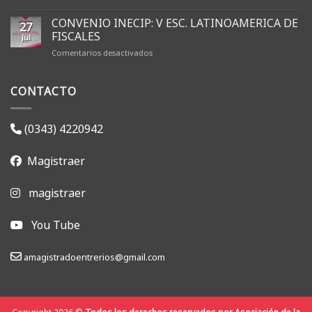
AMFJER
renovó
CONVENIO INECIP: V ESC. LATINOAMERICA DE
27
sus
FISCALES
Jul
autoridades
en
Comentarios desactivados
y
CONVENIO
dio
INECIP:
inicio
CONTACTO
V
a
ESC.
la
LATINOAMERICA
gestión
DE
2026-
(0343) 4220942
FISCALES
2028
Magistraer
magistraer
You Tube
amagistradoentrerios@gmail.com