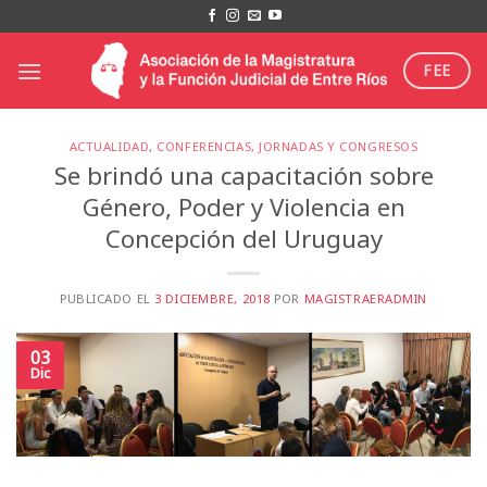
Saltar
al
contenido
FEE
ACTUALIDAD
,
CONFERENCIAS, JORNADAS Y CONGRESOS
Se brindó una capacitación sobre
Género, Poder y Violencia en
Concepción del Uruguay
PUBLICADO EL
3 DICIEMBRE, 2018
POR
MAGISTRAERADMIN
03
Dic