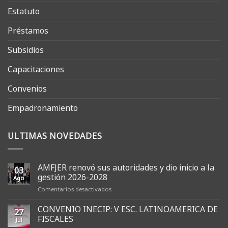
Estatuto
Préstamos
Subsidios
Capacitaciones
Convenios
Empadronamiento
ULTIMAS NOVEDADES
AMFJER renovó sus autoridades y dio inicio a la
03
gestión 2026-2028
Ago
en
Comentarios desactivados
AMFJER
renovó
CONVENIO INECIP: V ESC. LATINOAMERICA DE
27
sus
FISCALES
Jul
autoridades