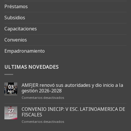
Préstamos
Subsidios
Capacitaciones
Convenios
Empadronamiento
ULTIMAS NOVEDADES
AMFJER renovó sus autoridades y dio inicio a la
03
gestión 2026-2028
Ago
en
Comentarios desactivados
AMFJER
renovó
CONVENIO INECIP: V ESC. LATINOAMERICA DE
27
sus
FISCALES
Jul
autoridades
en
Comentarios desactivados
y
CONVENIO
dio