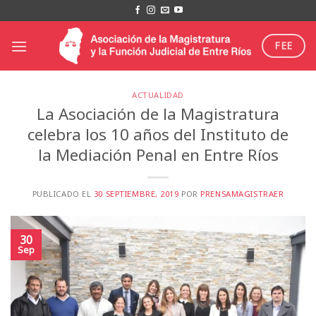
Saltar
al
contenido
FEE
ACTUALIDAD
La Asociación de la Magistratura
celebra los 10 años del Instituto de
la Mediación Penal en Entre Ríos
PUBLICADO EL
30 SEPTIEMBRE, 2019
POR
PRENSAMAGISTRAER
30
Sep