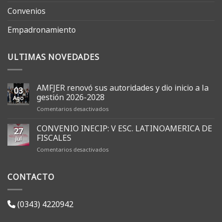
Convenios
Empadronamiento
ULTIMAS NOVEDADES
AMFJER renovó sus autoridades y dio inicio a la
03
gestión 2026-2028
Ago
en
Comentarios desactivados
AMFJER
renovó
CONVENIO INECIP: V ESC. LATINOAMERICA DE
27
sus
FISCALES
Jul
autoridades
en
Comentarios desactivados
y
CONVENIO
dio
INECIP:
inicio
CONTACTO
V
a
ESC.
la
LATINOAMERICA
gestión
DE
2026-
(0343) 4220942
FISCALES
2028