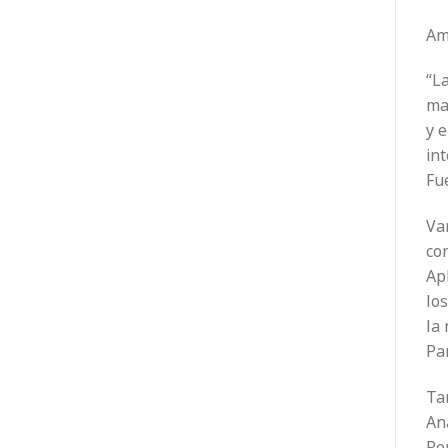
Amp
“L
ma
y e
int
Fue
Var
con
Apl
los
la 
Pa
Ta
Ana
Pe