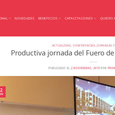
ONAL
NOVEDADES
BENEFICIOS
CAPACITACIONES
QUIERO 
ACTUALIDAD
,
CONFERENCIAS, JORNADAS 
Productiva jornada del Fuero de 
PUBLICADO EL
2 NOVIEMBRE, 2019
POR
PRE
2
ov