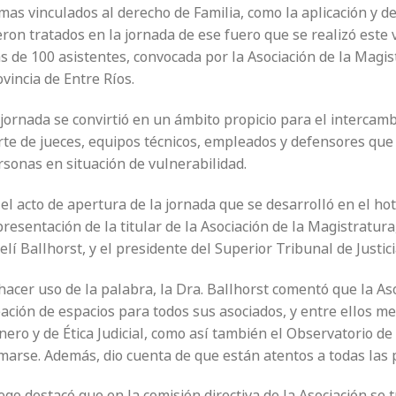
as vinculados al derecho de Familia, como la aplicación y de
ron tratados en la jornada de ese fuero que se realizó este 
 de 100 asistentes, convocada por la Asociación de la Magistr
vincia de Entre Ríos.
jornada se convirtió en un ámbito propicio para el intercambi
rte de jueces, equipos técnicos, empleados y defensores que
rsonas en situación de vulnerabilidad.
el acto de apertura de la jornada que se desarrolló en el hote
resentación de la titular de la Asociación de la Magistratura
lí Ballhorst, y el presidente del Superior Tribunal de Justicia
hacer uso de la palabra, la Dra. Ballhorst comentó que la As
ación de espacios para todos sus asociados, y entre ellos me
ero y de Ética Judicial, como así también el Observatorio de 
marse. Además, dio cuenta de que están atentos a todas las 
go destacó que en la comisión directiva de la Asociación se t