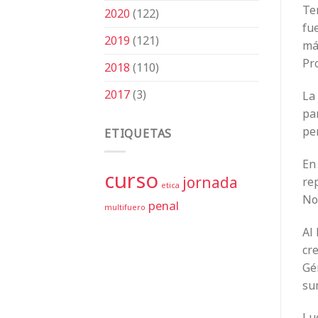
Tem
2020
(122)
fue
2019
(121)
más
Pro
2018
(110)
2017
(3)
La 
pa
pe
ETIQUETAS
En 
curso
jornada
rep
etica
Noe
penal
multifuero
Al 
cre
Gén
su
Lue