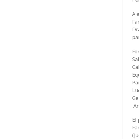
A e
Fam
Dr
pa
Fo
Sa
Ca
Equ
Pa
Luc
Ge
An
El 
Fam
(ju