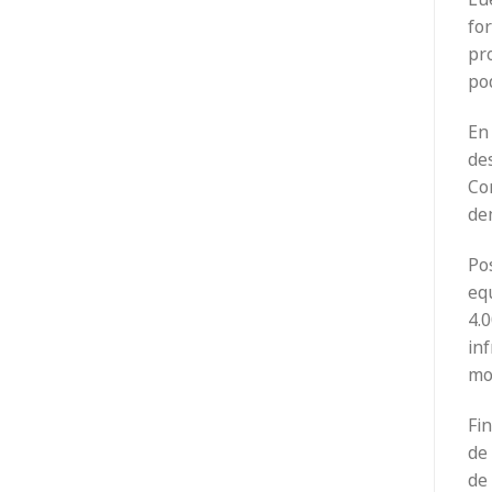
for
pr
po
En 
des
Com
de
Po
eq
4.
in
mo
Fin
de
de