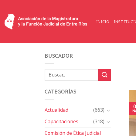
Saltar
al
contenido
INICIO
INSTITUCI
BUSCADOR
CATEGORÍAS
0
Actualidad
(663)
N
Capacitaciones
(318)
Comisión de Ética Judicial