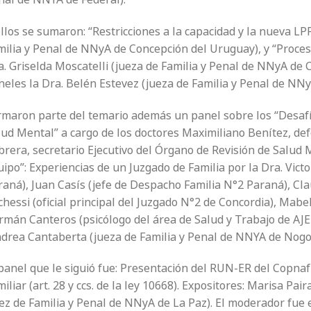
llos se sumaron: “Restricciones a la capacidad y la nueva LP
ilia y Penal de NNyA de Concepción del Uruguay), y “Procesos
a. Griselda Moscatelli (jueza de Familia y Penal de NNyA de
neles la Dra. Belén Estevez (jueza de Familia y Penal de NNy
rmaron parte del temario además un panel sobre los “Desafí
lud Mental” a cargo de los doctores Maximiliano Benítez, def
brera, secretario Ejecutivo del Órgano de Revisión de Salud
ipo”: Experiencias de un Juzgado de Familia por la Dra. Victor
raná), Juan Casís (jefe de Despacho Familia N°2 Paraná), Cl
hessi (oficial principal del Juzgado N°2 de Concordia), Mabe
rmán Canteros (psicólogo del área de Salud y Trabajo de AJE
drea Cantaberta (jueza de Familia y Penal de NNYA de Nogo
panel que le siguió fue: Presentación del RUN-ER del Copnaf
iliar (art. 28 y ccs. de la ley 10668). Expositores: Marisa Pai
ez de Familia y Penal de NNyA de La Paz). El moderador fue e