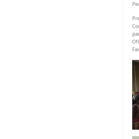
Pe
Pre
Coo
par
Ofi
Fam