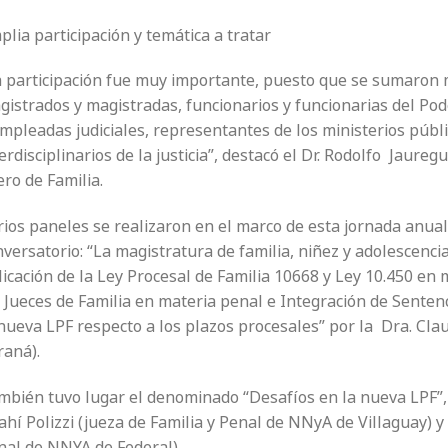
lia participación y temática a tratar
a participación fue muy importante, puesto que se sumaron 
gistrados y magistradas, funcionarios y funcionarias del Po
mpleadas judiciales, representantes de los ministerios públi
erdisciplinarios de la justicia”, destacó el Dr. Rodolfo Jaureg
ro de Familia.
ios paneles se realizaron en el marco de esta jornada anual 
versatorio: “La magistratura de familia, niñez y adolescencia
icación de la Ley Procesal de Familia 10668 y Ley 10.450 en 
 Jueces de Familia en materia penal e Integración de Sentenc
nueva LPF respecto a los plazos procesales” por la Dra. Clau
raná).
mbién tuvo lugar el denominado “Desafíos en la nueva LPF”, 
hí Polizzi (jueza de Familia y Penal de NNyA de Villaguay) y 
nal de NNYA de Federal).