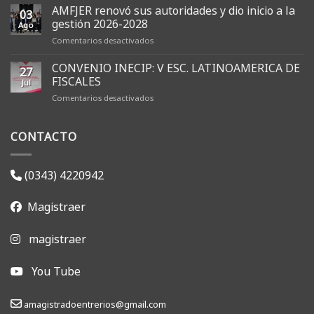
AMFJER renovó sus autoridades y dio inicio a la
03
gestión 2026-2028
Ago
en
Comentarios desactivados
AMFJER
renovó
CONVENIO INECIP: V ESC. LATINOAMERICA DE
27
sus
FISCALES
Jul
autoridades
en
Comentarios desactivados
y
CONVENIO
dio
INECIP:
inicio
CONTACTO
V
a
ESC.
la
LATINOAMERICA
gestión
DE
2026-
(0343) 4220942
FISCALES
2028
Magistraer
magistraer
You Tube
amagistradoentrerios@gmail.com