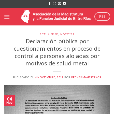
Saltar
al
contenido
FEE
ACTUALIDAD
,
NOTICIAS
Declaración pública por
cuestionamientos en proceso de
control a personas alojadas por
motivos de salud metal
PUBLICADO EL
4 NOVIEMBRE, 2019
POR
PRENSAMAGISTRAER
04
Nov