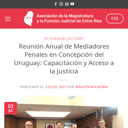
Saltar
al
contenido
FEE
ACTUALIDAD
,
NOTICIAS
Reunión Anual de Mediadores
Penales en Concepción del
Uruguay: Capacitación y Acceso a
la Justicia
PUBLICADO EL
3 JULIO, 2023
POR
MAGISTRAERADMIN
03
Jul