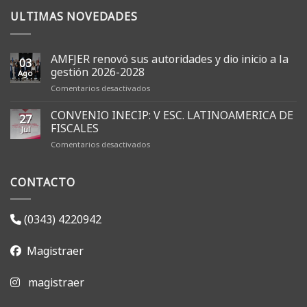
ULTIMAS NOVEDADES
AMFJER renovó sus autoridades y dio inicio a la
03
gestión 2026-2028
Ago
en
Comentarios desactivados
AMFJER
renovó
CONVENIO INECIP: V ESC. LATINOAMERICA DE
27
sus
FISCALES
Jul
autoridades
en
Comentarios desactivados
y
CONVENIO
dio
INECIP:
inicio
CONTACTO
V
a
ESC.
la
LATINOAMERICA
gestión
DE
2026-
(0343) 4220942
FISCALES
2028
Magistraer
magistraer