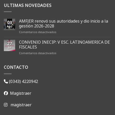
ULTIMAS NOVEDADES
AMFJER renovó sus autoridades y dio inicio a la
03
gestión 2026-2028
Ago
en
Comentarios desactivados
AMFJER
renovó
CONVENIO INECIP: V ESC. LATINOAMERICA DE
27
sus
FISCALES
Jul
autoridades
en
Comentarios desactivados
y
CONVENIO
dio
INECIP:
inicio
CONTACTO
V
a
ESC.
la
LATINOAMERICA
gestión
DE
2026-
(0343) 4220942
FISCALES
2028
Magistraer
magistraer